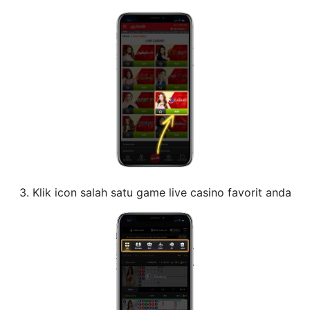
3. Klik icon salah satu game live casino favorit anda